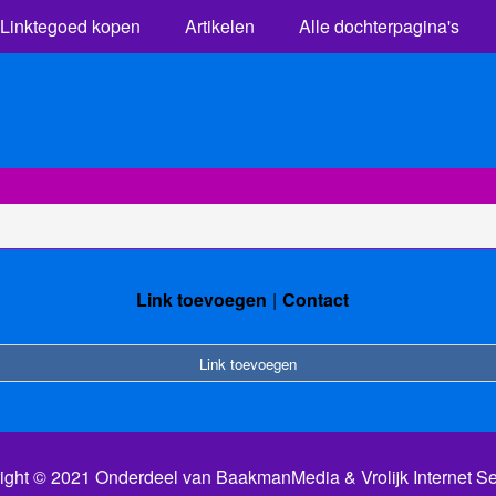
Linktegoed kopen
Artikelen
Alle dochterpagina's
Link toevoegen
Contact
Link toevoegen
ight © 2021 Onderdeel van
BaakmanMedia
&
Vrolijk Internet S