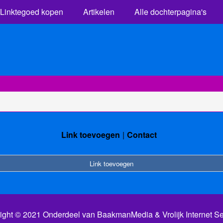
Linktegoed kopen
Artikelen
Alle dochterpagina's
Link toevoegen
Contact
Link toevoegen
ight © 2021 Onderdeel van
BaakmanMedia
&
Vrolijk Internet S